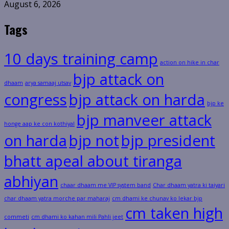
August 6, 2026
Tags
10 days training camp
action on hike in char
bjp attack on
dhaam
arya samaaj utsav
congress
bjp attack on harda
bjp ke
bjp manveer attack
honge aap ke con kothiyal
on harda
bjp not
bjp president
bhatt apeal about tiranga
abhiyan
chaar dhaam me VIP system band
Char dhaam yatra ki taiyari
char dhaam yatra morche par maharaj
cm dhami ke chunav ko lekar bjp
cm taken high
commeti
cm dhami ko kahan mili Pahli jeet