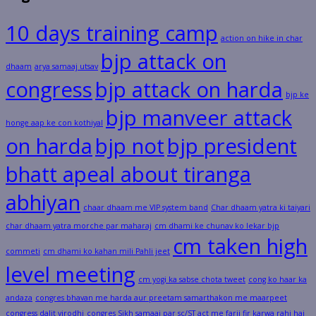
10 days training camp
action on hike in char
bjp attack on
dhaam
arya samaaj utsav
congress
bjp attack on harda
bjp ke
bjp manveer attack
honge aap ke con kothiyal
on harda
bjp not
bjp president
bhatt apeal about tiranga
abhiyan
chaar dhaam me VIP system band
Char dhaam yatra ki taiyari
char dhaam yatra morche par maharaj
cm dhami ke chunav ko lekar bjp
cm taken high
commeti
cm dhami ko kahan mili Pahli jeet
level meeting
cm yogi ka sabse chota tweet
cong ko haar ka
andaza
congres bhavan me harda aur preetam samarthakon me maarpeet
congress dalit virodhi
congres Sikh samaaj par sc/ST act me farji fir karwa rahi hai