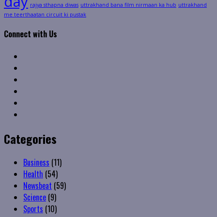
day
rajya sthapna diwas
uttrakhand bana film nirmaan ka hub
uttrakhand
me teerthaatan circuit ki pustak
Connect with Us
Facebook
Twitter
Linkedin
VK
Youtube
Instagram
Categories
Business
(11)
Health
(54)
Newsbeat
(59)
Science
(9)
Sports
(10)