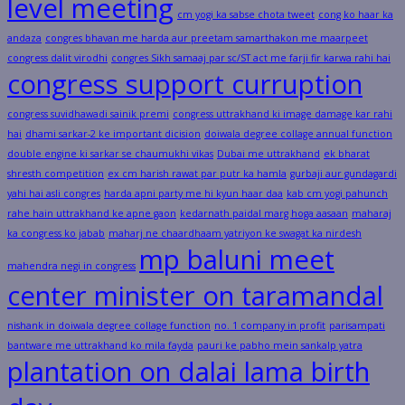
level meeting
cm yogi ka sabse chota tweet
cong ko haar ka
andaza
congres bhavan me harda aur preetam samarthakon me maarpeet
congress dalit virodhi
congres Sikh samaaj par sc/ST act me farji fir karwa rahi hai
congress support curruption
congress suvidhawadi sainik premi
congress uttrakhand ki image damage kar rahi
hai
dhami sarkar-2 ke important dicision
doiwala degree collage annual function
double engine ki sarkar se chaumukhi vikas
Dubai me uttrakhand
ek bharat
shresth competition
ex cm harish rawat par putr ka hamla
gurbaji aur gundagardi
yahi hai asli congres
harda apni party me hi kyun haar daa
kab cm yogi pahunch
rahe hain uttrakhand ke apne gaon
kedarnath paidal marg hoga aasaan
maharaj
ka congress ko jabab
maharj ne chaardhaam yatriyon ke swagat ka nirdesh
mp baluni meet
mahendra negi in congress
center minister on taramandal
nishank in doiwala degree collage function
no. 1 company in profit
parisampati
bantware me uttrakhand ko mila fayda
pauri ke pabho mein sankalp yatra
plantation on dalai lama birth