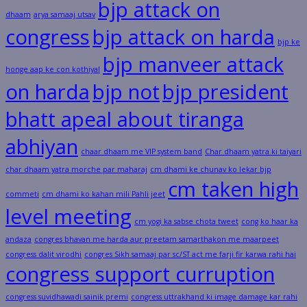
bjp attack on
dhaam
arya samaaj utsav
congress
bjp attack on harda
bjp ke
bjp manveer attack
honge aap ke con kothiyal
on harda
bjp not
bjp president
bhatt apeal about tiranga
abhiyan
chaar dhaam me VIP system band
Char dhaam yatra ki taiyari
char dhaam yatra morche par maharaj
cm dhami ke chunav ko lekar bjp
cm taken high
commeti
cm dhami ko kahan mili Pahli jeet
level meeting
cm yogi ka sabse chota tweet
cong ko haar ka
andaza
congres bhavan me harda aur preetam samarthakon me maarpeet
congress dalit virodhi
congres Sikh samaaj par sc/ST act me farji fir karwa rahi hai
congress support curruption
congress suvidhawadi sainik premi
congress uttrakhand ki image damage kar rahi