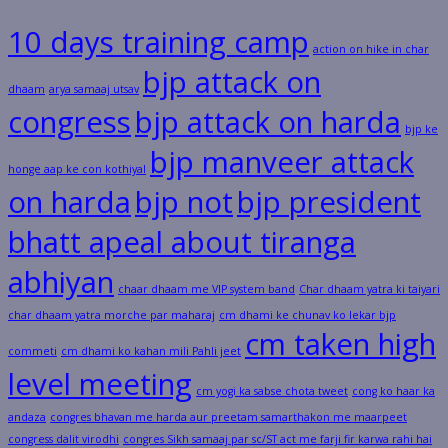
10 days training camp
action on hike in char
bjp attack on
dhaam
arya samaaj utsav
congress
bjp attack on harda
bjp ke
bjp manveer attack
honge aap ke con kothiyal
on harda
bjp not
bjp president
bhatt apeal about tiranga
abhiyan
chaar dhaam me VIP system band
Char dhaam yatra ki taiyari
char dhaam yatra morche par maharaj
cm dhami ke chunav ko lekar bjp
cm taken high
commeti
cm dhami ko kahan mili Pahli jeet
level meeting
cm yogi ka sabse chota tweet
cong ko haar ka
andaza
congres bhavan me harda aur preetam samarthakon me maarpeet
congress dalit virodhi
congres Sikh samaaj par sc/ST act me farji fir karwa rahi hai