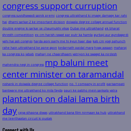
congress support curruption
congress suvidhawadi sainik premi
congress uttrakhand ki image damage kar rahi
hai
dhami sarkar-2 ke important dicision
doiwala degree collage annual function
double engine ki sarkar se chaumukhi vikas
Dubai me uttrakhand
ek bharat
shresth competition
ex cm harish rawat par putr ka hamla
gurbaji aur gundagardi
yahi hai asli congres
harda apni party me hi kyun haar daa
kab cm yogi pahunch
rahe hain uttrakhand ke apne gaon
kedarnath paidal marg hoga aasaan
maharaj
ka congress ko jabab
maharj ne chaardhaam yatriyon ke swagat ka nirdesh
mp baluni meet
mahendra negi in congress
center minister on taramandal
nishank in doiwala degree collage function
no. 1 company in profit
parisampati
bantware me uttrakhand ko mila fayda
pauri ke pabho mein sankalp yatra
plantation on dalai lama birth
day
rajya sthapna diwas
uttrakhand bana film nirmaan ka hub
uttrakhand
me teerthaatan circuit ki pustak
Connect with Us