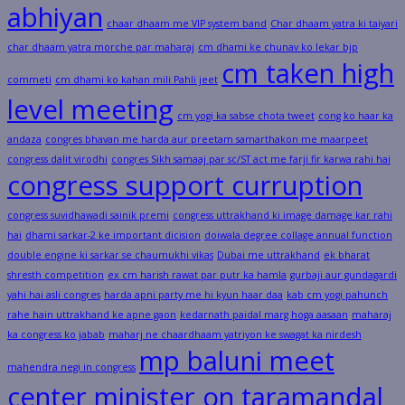
abhiyan
chaar dhaam me VIP system band
Char dhaam yatra ki taiyari
char dhaam yatra morche par maharaj
cm dhami ke chunav ko lekar bjp
cm taken high
commeti
cm dhami ko kahan mili Pahli jeet
level meeting
cm yogi ka sabse chota tweet
cong ko haar ka
andaza
congres bhavan me harda aur preetam samarthakon me maarpeet
congress dalit virodhi
congres Sikh samaaj par sc/ST act me farji fir karwa rahi hai
congress support curruption
congress suvidhawadi sainik premi
congress uttrakhand ki image damage kar rahi
hai
dhami sarkar-2 ke important dicision
doiwala degree collage annual function
double engine ki sarkar se chaumukhi vikas
Dubai me uttrakhand
ek bharat
shresth competition
ex cm harish rawat par putr ka hamla
gurbaji aur gundagardi
yahi hai asli congres
harda apni party me hi kyun haar daa
kab cm yogi pahunch
rahe hain uttrakhand ke apne gaon
kedarnath paidal marg hoga aasaan
maharaj
ka congress ko jabab
maharj ne chaardhaam yatriyon ke swagat ka nirdesh
mp baluni meet
mahendra negi in congress
center minister on taramandal