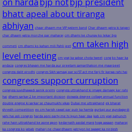
on harda
bjp not
bjp president
bhatt apeal about tiranga
abhiyan
chaar dhaam me VIP system band
Char dhaam yatra ki taiyari
char dhaam yatra morche par maharaj
cm dhami ke chunav ko lekar bjp
cm taken high
commeti
cm dhami ko kahan mili Pahli jeet
level meeting
cm yogi ka sabse chota tweet
cong ko haar ka
andaza
congres bhavan me harda aur preetam samarthakon me maarpeet
congress dalit virodhi
congres Sikh samaaj par sc/ST act me farji fir karwa rahi hai
congress support curruption
congress suvidhawadi sainik premi
congress uttrakhand ki image damage kar rahi
hai
dhami sarkar-2 ke important dicision
doiwala degree collage annual function
double engine ki sarkar se chaumukhi vikas
Dubai me uttrakhand
ek bharat
shresth competition
ex cm harish rawat par putr ka hamla
gurbaji aur gundagardi
yahi hai asli congres
harda apni party me hi kyun haar daa
kab cm yogi pahunch
rahe hain uttrakhand ke apne gaon
kedarnath paidal marg hoga aasaan
maharaj
ka congress ko jabab
maharj ne chaardhaam yatriyon ke swagat ka nirdesh