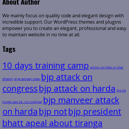
About Author
We mainly focus on quality code and elegant design with
incredible support. Our WordPress themes and plugins
empower you to create an elegant, professional and easy
to maintain website in no time at all.
Tags
10 days training camp
action on hike in char
bjp attack on
dhaam
arya samaaj utsav
congress
bjp attack on harda
bjp ke
bjp manveer attack
honge aap ke con kothiyal
on harda
bjp not
bjp president
bhatt apeal about tiranga