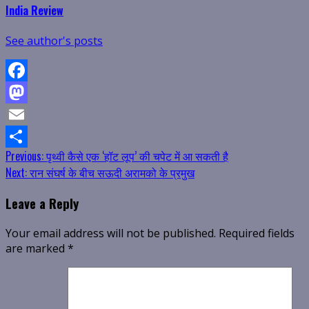
India Review
See author's posts
Facebook
Mastodon
Email
Continue
Previous:
पृथ्वी कैसे एक ‘हॉट लूप’ की चपेट में आ सकती है
Share
Next:
रान संघर्ष के बीच सऊदी अरामको के प्रमुख
Reading
Leave a Reply
Your email address will not be published.
Required fields
are marked
*