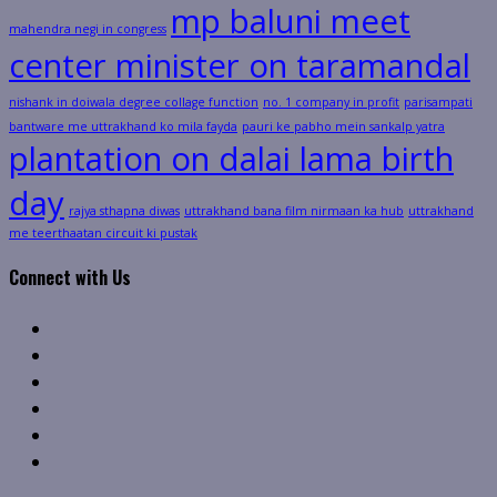
mp baluni meet
mahendra negi in congress
center minister on taramandal
nishank in doiwala degree collage function
no. 1 company in profit
parisampati
bantware me uttrakhand ko mila fayda
pauri ke pabho mein sankalp yatra
plantation on dalai lama birth
day
rajya sthapna diwas
uttrakhand bana film nirmaan ka hub
uttrakhand
me teerthaatan circuit ki pustak
Connect with Us
Facebook
Twitter
Linkedin
VK
Youtube
Instagram