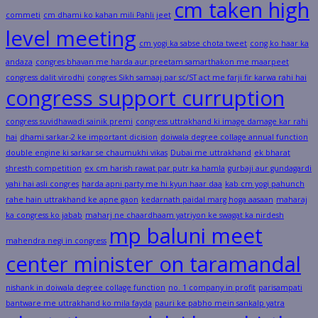
cm taken high
commeti
cm dhami ko kahan mili Pahli jeet
level meeting
cm yogi ka sabse chota tweet
cong ko haar ka
andaza
congres bhavan me harda aur preetam samarthakon me maarpeet
congress dalit virodhi
congres Sikh samaaj par sc/ST act me farji fir karwa rahi hai
congress support curruption
congress suvidhawadi sainik premi
congress uttrakhand ki image damage kar rahi
hai
dhami sarkar-2 ke important dicision
doiwala degree collage annual function
double engine ki sarkar se chaumukhi vikas
Dubai me uttrakhand
ek bharat
shresth competition
ex cm harish rawat par putr ka hamla
gurbaji aur gundagardi
yahi hai asli congres
harda apni party me hi kyun haar daa
kab cm yogi pahunch
rahe hain uttrakhand ke apne gaon
kedarnath paidal marg hoga aasaan
maharaj
ka congress ko jabab
maharj ne chaardhaam yatriyon ke swagat ka nirdesh
mp baluni meet
mahendra negi in congress
center minister on taramandal
nishank in doiwala degree collage function
no. 1 company in profit
parisampati
bantware me uttrakhand ko mila fayda
pauri ke pabho mein sankalp yatra