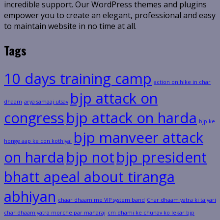
incredible support. Our WordPress themes and plugins
empower you to create an elegant, professional and easy
to maintain website in no time at all.
Tags
10 days training camp
action on hike in char
bjp attack on
dhaam
arya samaaj utsav
congress
bjp attack on harda
bjp ke
bjp manveer attack
honge aap ke con kothiyal
on harda
bjp not
bjp president
bhatt apeal about tiranga
abhiyan
chaar dhaam me VIP system band
Char dhaam yatra ki taiyari
char dhaam yatra morche par maharaj
cm dhami ke chunav ko lekar bjp