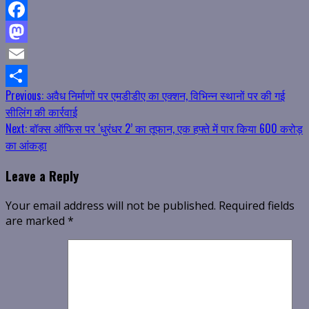
Facebook
Mastodon
Email
Continue
Previous:
अवैध निर्माणों पर एमडीडीए का एक्शन, विभिन्न स्थानों पर की गई
Share
सीलिंग की कार्रवाई
Reading
Next:
बॉक्स ऑफिस पर ‘धुरंधर 2’ का तूफान, एक हफ्ते में पार किया 600 करोड़
का आंकड़ा
Leave a Reply
Your email address will not be published.
Required fields
are marked
*