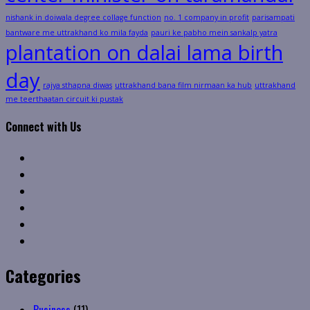
nishank in doiwala degree collage function
no. 1 company in profit
parisampati
bantware me uttrakhand ko mila fayda
pauri ke pabho mein sankalp yatra
plantation on dalai lama birth
day
rajya sthapna diwas
uttrakhand bana film nirmaan ka hub
uttrakhand
me teerthaatan circuit ki pustak
Connect with Us
Facebook
Twitter
Linkedin
VK
Youtube
Instagram
Categories