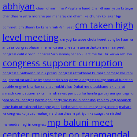
abhiyan
chaar dhaam me VIP system band
Char dhaam yatra ki taiyari
char dhaam yatra morche par maharaj
cm dhami ke chunav ko lekar bjp
cm taken high
commeti
cm dhami ko kahan mili Pahli jeet
level meeting
cm yogi ka sabse chota tweet
cong ko haar ka
andaza
congres bhavan me harda aur preetam samarthakon me maarpeet
congress dalit virodhi
congres Sikh samaaj par sc/ST act me farji fir karwa rahi hai
congress support curruption
congress suvidhawadi sainik premi
congress uttrakhand ki image damage kar rahi
hai
dhami sarkar-2 ke important dicision
doiwala degree collage annual function
double engine ki sarkar se chaumukhi vikas
Dubai me uttrakhand
ek bharat
shresth competition
ex cm harish rawat par putr ka hamla
gurbaji aur gundagardi
yahi hai asli congres
harda apni party me hi kyun haar daa
kab cm yogi pahunch
rahe hain uttrakhand ke apne gaon
kedarnath paidal marg hoga aasaan
maharaj
ka congress ko jabab
maharj ne chaardhaam yatriyon ke swagat ka nirdesh
mp baluni meet
mahendra negi in congress
center minister on taramandal