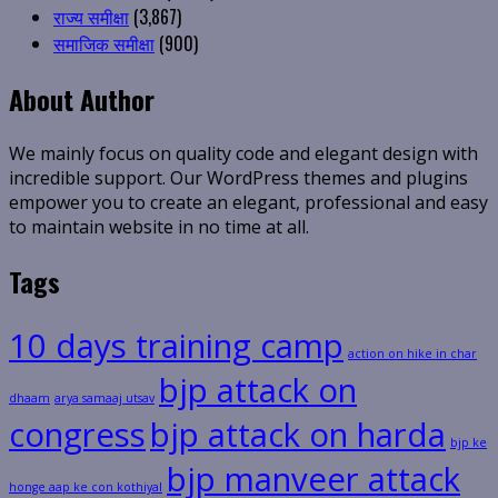
राज्य समीक्षा
(3,867)
समाजिक समीक्षा
(900)
About Author
We mainly focus on quality code and elegant design with
incredible support. Our WordPress themes and plugins
empower you to create an elegant, professional and easy
to maintain website in no time at all.
Tags
10 days training camp
action on hike in char
bjp attack on
dhaam
arya samaaj utsav
congress
bjp attack on harda
bjp ke
bjp manveer attack
honge aap ke con kothiyal