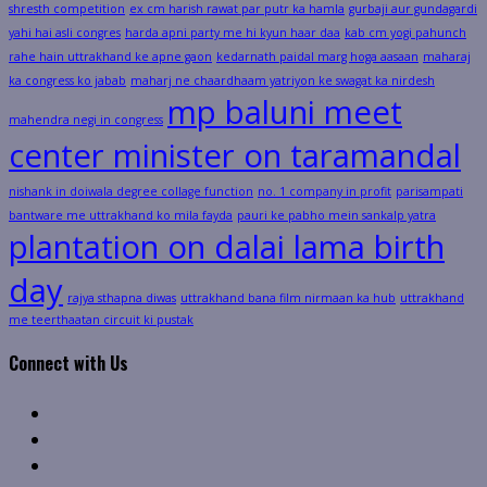
shresth competition
ex cm harish rawat par putr ka hamla
gurbaji aur gundagardi
yahi hai asli congres
harda apni party me hi kyun haar daa
kab cm yogi pahunch
rahe hain uttrakhand ke apne gaon
kedarnath paidal marg hoga aasaan
maharaj
ka congress ko jabab
maharj ne chaardhaam yatriyon ke swagat ka nirdesh
mp baluni meet
mahendra negi in congress
center minister on taramandal
nishank in doiwala degree collage function
no. 1 company in profit
parisampati
bantware me uttrakhand ko mila fayda
pauri ke pabho mein sankalp yatra
plantation on dalai lama birth
day
rajya sthapna diwas
uttrakhand bana film nirmaan ka hub
uttrakhand
me teerthaatan circuit ki pustak
Connect with Us
Facebook
Twitter
Linkedin