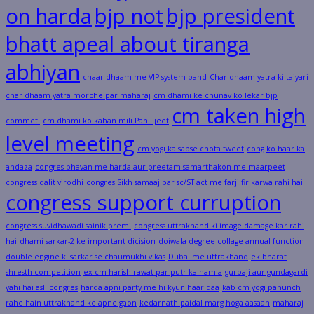
on harda
bjp not
bjp president
bhatt apeal about tiranga
abhiyan
chaar dhaam me VIP system band
Char dhaam yatra ki taiyari
char dhaam yatra morche par maharaj
cm dhami ke chunav ko lekar bjp
cm taken high
commeti
cm dhami ko kahan mili Pahli jeet
level meeting
cm yogi ka sabse chota tweet
cong ko haar ka
andaza
congres bhavan me harda aur preetam samarthakon me maarpeet
congress dalit virodhi
congres Sikh samaaj par sc/ST act me farji fir karwa rahi hai
congress support curruption
congress suvidhawadi sainik premi
congress uttrakhand ki image damage kar rahi
hai
dhami sarkar-2 ke important dicision
doiwala degree collage annual function
double engine ki sarkar se chaumukhi vikas
Dubai me uttrakhand
ek bharat
shresth competition
ex cm harish rawat par putr ka hamla
gurbaji aur gundagardi
yahi hai asli congres
harda apni party me hi kyun haar daa
kab cm yogi pahunch
rahe hain uttrakhand ke apne gaon
kedarnath paidal marg hoga aasaan
maharaj