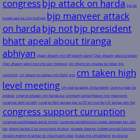
congress
bjp attack on harda
bjp ke
bjp manveer attack
honge aap ke con kothiyal
on harda
bjp not
bjp president
bhatt apeal about tiranga
abhiyan
chaar dhaam me VIP system band
Char dhaam yatra ki taiyari
char dhaam yatra morche par maharaj
cm dhami ke chunav ko lekar bjp
cm taken high
commeti
cm dhami ko kahan mili Pahli jeet
level meeting
cm yogi ka sabse chota tweet
cong ko haar ka
andaza
congres bhavan me harda aur preetam samarthakon me maarpeet
congress dalit virodhi
congres Sikh samaaj par sc/ST act me farji fir karwa rahi hai
congress support curruption
congress suvidhawadi sainik premi
congress uttrakhand ki image damage kar rahi
hai
dhami sarkar-2 ke important dicision
doiwala degree collage annual function
double engine ki sarkar se chaumukhi vikas
Dubai me uttrakhand
ek bharat