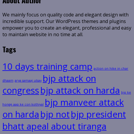
About Author
We mainly focus on quality code and elegant design with
incredible support. Our WordPress themes and plugins
empower you to create an elegant, professional and easy
to maintain website in no time at all.
Tags
10 days training camp
action on hike in char
bjp attack on
dhaam
arya samaaj utsav
congress
bjp attack on harda
bjp ke
bjp manveer attack
honge aap ke con kothiyal
on harda
bjp not
bjp president
bhatt apeal about tiranga