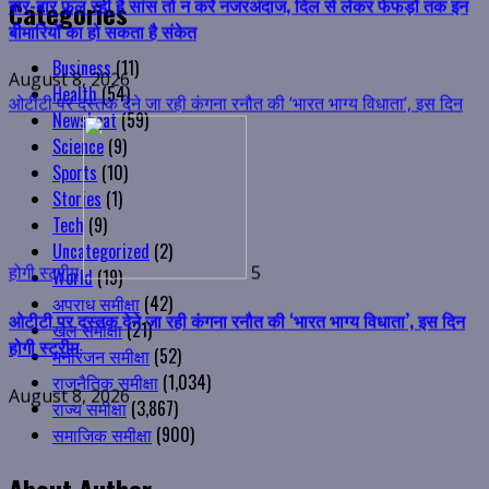
Categories
Business
(11)
Health
(54)
Newsbeat
(59)
होगी स्ट्रीम
5
Science
(9)
Sports
(10)
ओटीटी पर दस्तक देने जा रही कंगना रनौत की ‘भारत भाग्य विधाता’, इस दिन
Stories
(1)
होगी स्ट्रीम
Tech
(9)
Uncategorized
(2)
August 8, 2026
World
(19)
अपराध समीक्षा
(42)
खेल समीक्षा
(21)
मनोरंजन समीक्षा
(52)
राजनैतिक समीक्षा
(1,034)
राज्य समीक्षा
(3,867)
समाजिक समीक्षा
(900)