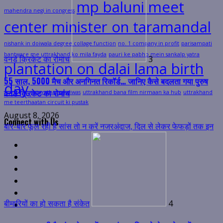
mp baluni meet
mahendra negi in congress
55 साल, 5000 मैच और अनगिनत रिकॉर्ड… जानिए कैसे बदलता गया पुरुष
center minister on taramandal
वनडे क्रिकेट का रोमांच
nishank in doiwala degree collage function
no. 1 company in profit
parisampati
August 8, 2026
bantware me uttrakhand ko mila fayda
pauri ke pabho mein sankalp yatra
plantation on dalai lama birth
बार-बार फूल रही है सांस तो न करें नजरअंदाज, दिल से लेकर फेफड़ों तक इन
day
rajya sthapna diwas
uttrakhand bana film nirmaan ka hub
uttrakhand
me teerthaatan circuit ki pustak
Connect with Us
बीमारियों का हो सकता है संकेत
4
Facebook
Twitter
बार-बार फूल रही है सांस तो न करें नजरअंदाज, दिल से लेकर फेफड़ों तक इन
Linkedin
बीमारियों का हो सकता है संकेत
VK
Youtube
August 8, 2026
Instagram
ओटीटी पर दस्तक देने जा रही कंगना रनौत की ‘भारत भाग्य विधाता’, इस दिन