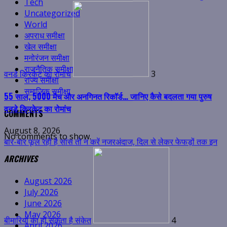
Tech
वनडे क्रिकेट का रोमांच
3
Uncategorized
World
55 साल, 5000 मैच और अनगिनत रिकॉर्ड… जानिए कैसे बदलता गया पुरुष
अपराध समीक्षा
वनडे क्रिकेट का रोमांच
खेल समीक्षा
मनोरंजन समीक्षा
August 8, 2026
राजनैतिक समीक्षा
बार-बार फूल रही है सांस तो न करें नजरअंदाज, दिल से लेकर फेफड़ों तक इन
राज्य समीक्षा
समाजिक समीक्षा
COMMENTS
No comments to show.
ARCHIVES
बीमारियों का हो सकता है संकेत
4
बार-बार फूल रही है सांस तो न करें नजरअंदाज, दिल से लेकर फेफड़ों तक इन
August 2026
July 2026
बीमारियों का हो सकता है संकेत
June 2026
May 2026
August 8, 2026
April 2026
ओटीटी पर दस्तक देने जा रही कंगना रनौत की ‘भारत भाग्य विधाता’, इस दिन