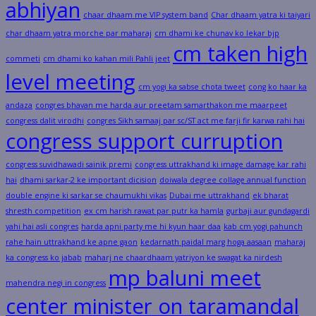
abhiyan
chaar dhaam me VIP system band
Char dhaam yatra ki taiyari
char dhaam yatra morche par maharaj
cm dhami ke chunav ko lekar bjp
cm taken high
commeti
cm dhami ko kahan mili Pahli jeet
level meeting
cm yogi ka sabse chota tweet
cong ko haar ka
andaza
congres bhavan me harda aur preetam samarthakon me maarpeet
congress dalit virodhi
congres Sikh samaaj par sc/ST act me farji fir karwa rahi hai
congress support curruption
congress suvidhawadi sainik premi
congress uttrakhand ki image damage kar rahi
hai
dhami sarkar-2 ke important dicision
doiwala degree collage annual function
double engine ki sarkar se chaumukhi vikas
Dubai me uttrakhand
ek bharat
shresth competition
ex cm harish rawat par putr ka hamla
gurbaji aur gundagardi
yahi hai asli congres
harda apni party me hi kyun haar daa
kab cm yogi pahunch
rahe hain uttrakhand ke apne gaon
kedarnath paidal marg hoga aasaan
maharaj
ka congress ko jabab
maharj ne chaardhaam yatriyon ke swagat ka nirdesh
mp baluni meet
mahendra negi in congress
center minister on taramandal