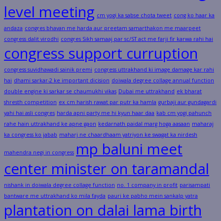
level meeting
cm yogi ka sabse chota tweet
cong ko haar ka
andaza
congres bhavan me harda aur preetam samarthakon me maarpeet
congress dalit virodhi
congres Sikh samaaj par sc/ST act me farji fir karwa rahi hai
congress support curruption
congress suvidhawadi sainik premi
congress uttrakhand ki image damage kar rahi
hai
dhami sarkar-2 ke important dicision
doiwala degree collage annual function
double engine ki sarkar se chaumukhi vikas
Dubai me uttrakhand
ek bharat
shresth competition
ex cm harish rawat par putr ka hamla
gurbaji aur gundagardi
yahi hai asli congres
harda apni party me hi kyun haar daa
kab cm yogi pahunch
rahe hain uttrakhand ke apne gaon
kedarnath paidal marg hoga aasaan
maharaj
ka congress ko jabab
maharj ne chaardhaam yatriyon ke swagat ka nirdesh
mp baluni meet
mahendra negi in congress
center minister on taramandal
nishank in doiwala degree collage function
no. 1 company in profit
parisampati
bantware me uttrakhand ko mila fayda
pauri ke pabho mein sankalp yatra
plantation on dalai lama birth