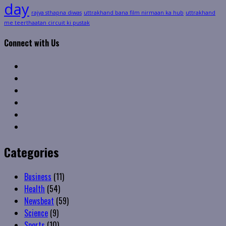
day
rajya sthapna diwas
uttrakhand bana film nirmaan ka hub
uttrakhand
me teerthaatan circuit ki pustak
Connect with Us
Facebook
Twitter
Linkedin
VK
Youtube
Instagram
Categories
Business
(11)
Health
(54)
Newsbeat
(59)
Science
(9)
Sports
(10)