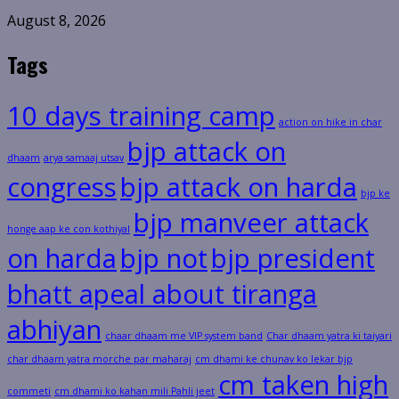
August 8, 2026
Tags
10 days training camp
action on hike in char
bjp attack on
dhaam
arya samaaj utsav
congress
bjp attack on harda
bjp ke
bjp manveer attack
honge aap ke con kothiyal
on harda
bjp not
bjp president
bhatt apeal about tiranga
abhiyan
chaar dhaam me VIP system band
Char dhaam yatra ki taiyari
char dhaam yatra morche par maharaj
cm dhami ke chunav ko lekar bjp
cm taken high
commeti
cm dhami ko kahan mili Pahli jeet