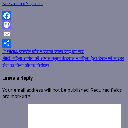
See author's posts
Facebook
Mastodon
Email
Continue
Previous:
जसवीर कौर ने बताया काला जादू का सच
Share
Next:
महिला आयोग की अध्यक्ष कुसुम कंडवाल ने महिला हेल्प डेस्क एवं साइबर
Reading
सेल का किया औचक निरीक्षण
Leave a Reply
Your email address will not be published.
Required fields
are marked
*