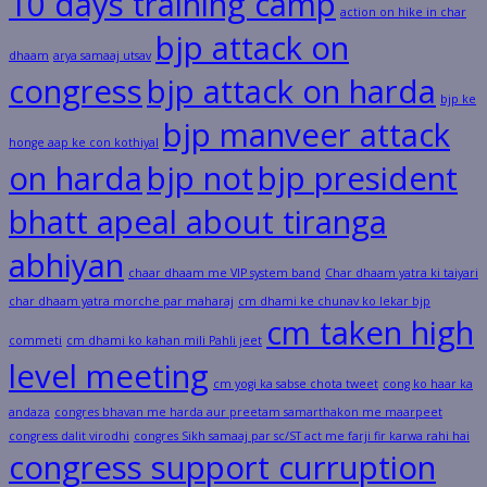
10 days training camp
action on hike in char
bjp attack on
dhaam
arya samaaj utsav
congress
bjp attack on harda
bjp ke
bjp manveer attack
honge aap ke con kothiyal
on harda
bjp not
bjp president
bhatt apeal about tiranga
abhiyan
chaar dhaam me VIP system band
Char dhaam yatra ki taiyari
char dhaam yatra morche par maharaj
cm dhami ke chunav ko lekar bjp
cm taken high
commeti
cm dhami ko kahan mili Pahli jeet
level meeting
cm yogi ka sabse chota tweet
cong ko haar ka
andaza
congres bhavan me harda aur preetam samarthakon me maarpeet
congress dalit virodhi
congres Sikh samaaj par sc/ST act me farji fir karwa rahi hai
congress support curruption