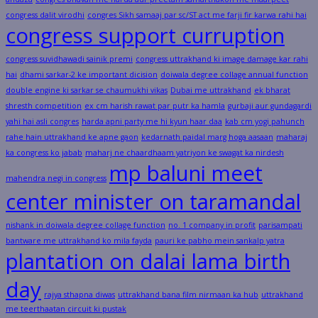
congress dalit virodhi
congres Sikh samaaj par sc/ST act me farji fir karwa rahi hai
congress support curruption
congress suvidhawadi sainik premi
congress uttrakhand ki image damage kar rahi
hai
dhami sarkar-2 ke important dicision
doiwala degree collage annual function
double engine ki sarkar se chaumukhi vikas
Dubai me uttrakhand
ek bharat
shresth competition
ex cm harish rawat par putr ka hamla
gurbaji aur gundagardi
yahi hai asli congres
harda apni party me hi kyun haar daa
kab cm yogi pahunch
rahe hain uttrakhand ke apne gaon
kedarnath paidal marg hoga aasaan
maharaj
ka congress ko jabab
maharj ne chaardhaam yatriyon ke swagat ka nirdesh
mp baluni meet
mahendra negi in congress
center minister on taramandal
nishank in doiwala degree collage function
no. 1 company in profit
parisampati
bantware me uttrakhand ko mila fayda
pauri ke pabho mein sankalp yatra
plantation on dalai lama birth
day
rajya sthapna diwas
uttrakhand bana film nirmaan ka hub
uttrakhand
me teerthaatan circuit ki pustak