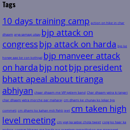
Tags
10 days training camp
action on hike in char
bjp attack on
dhaam
arya samaaj utsav
congress
bjp attack on harda
bjp ke
bjp manveer attack
honge aap ke con kothiyal
on harda
bjp not
bjp president
bhatt apeal about tiranga
abhiyan
chaar dhaam me VIP system band
Char dhaam yatra ki taiyari
char dhaam yatra morche par maharaj
cm dhami ke chunav ko lekar bjp
cm taken high
commeti
cm dhami ko kahan mili Pahli jeet
level meeting
cm yogi ka sabse chota tweet
cong ko haar ka
andaza
congres bhavan me harda aur preetam samarthakon me maarpeet