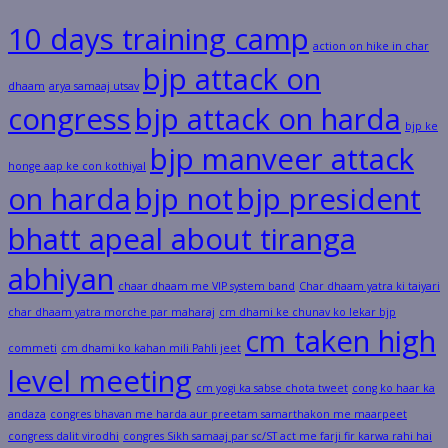
10 days training camp
action on hike in char
bjp attack on
dhaam
arya samaaj utsav
congress
bjp attack on harda
bjp ke
bjp manveer attack
honge aap ke con kothiyal
on harda
bjp not
bjp president
bhatt apeal about tiranga
abhiyan
chaar dhaam me VIP system band
Char dhaam yatra ki taiyari
char dhaam yatra morche par maharaj
cm dhami ke chunav ko lekar bjp
cm taken high
commeti
cm dhami ko kahan mili Pahli jeet
level meeting
cm yogi ka sabse chota tweet
cong ko haar ka
andaza
congres bhavan me harda aur preetam samarthakon me maarpeet
congress dalit virodhi
congres Sikh samaaj par sc/ST act me farji fir karwa rahi hai