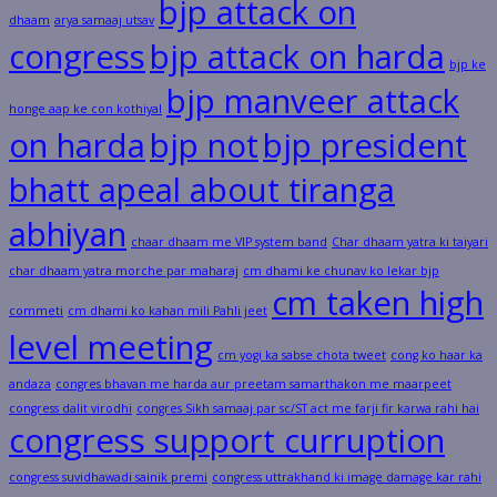
bjp attack on
dhaam
arya samaaj utsav
congress
bjp attack on harda
bjp ke
bjp manveer attack
honge aap ke con kothiyal
on harda
bjp not
bjp president
bhatt apeal about tiranga
abhiyan
chaar dhaam me VIP system band
Char dhaam yatra ki taiyari
char dhaam yatra morche par maharaj
cm dhami ke chunav ko lekar bjp
cm taken high
commeti
cm dhami ko kahan mili Pahli jeet
level meeting
cm yogi ka sabse chota tweet
cong ko haar ka
andaza
congres bhavan me harda aur preetam samarthakon me maarpeet
congress dalit virodhi
congres Sikh samaaj par sc/ST act me farji fir karwa rahi hai
congress support curruption
congress suvidhawadi sainik premi
congress uttrakhand ki image damage kar rahi