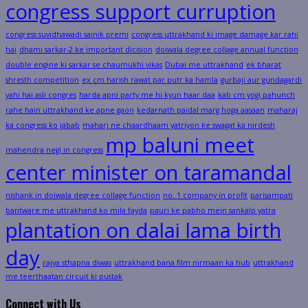
congress support curruption
congress suvidhawadi sainik premi
congress uttrakhand ki image damage kar rahi
hai
dhami sarkar-2 ke important dicision
doiwala degree collage annual function
double engine ki sarkar se chaumukhi vikas
Dubai me uttrakhand
ek bharat
shresth competition
ex cm harish rawat par putr ka hamla
gurbaji aur gundagardi
yahi hai asli congres
harda apni party me hi kyun haar daa
kab cm yogi pahunch
rahe hain uttrakhand ke apne gaon
kedarnath paidal marg hoga aasaan
maharaj
ka congress ko jabab
maharj ne chaardhaam yatriyon ke swagat ka nirdesh
mp baluni meet
mahendra negi in congress
center minister on taramandal
nishank in doiwala degree collage function
no. 1 company in profit
parisampati
bantware me uttrakhand ko mila fayda
pauri ke pabho mein sankalp yatra
plantation on dalai lama birth
day
rajya sthapna diwas
uttrakhand bana film nirmaan ka hub
uttrakhand
me teerthaatan circuit ki pustak
Connect with Us