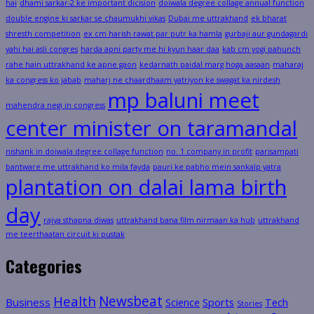
hai
dhami sarkar-2 ke important dicision
doiwala degree collage annual function
double engine ki sarkar se chaumukhi vikas
Dubai me uttrakhand
ek bharat
shresth competition
ex cm harish rawat par putr ka hamla
gurbaji aur gundagardi
yahi hai asli congres
harda apni party me hi kyun haar daa
kab cm yogi pahunch
rahe hain uttrakhand ke apne gaon
kedarnath paidal marg hoga aasaan
maharaj
ka congress ko jabab
maharj ne chaardhaam yatriyon ke swagat ka nirdesh
mp baluni meet
mahendra negi in congress
center minister on taramandal
nishank in doiwala degree collage function
no. 1 company in profit
parisampati
bantware me uttrakhand ko mila fayda
pauri ke pabho mein sankalp yatra
plantation on dalai lama birth
day
rajya sthapna diwas
uttrakhand bana film nirmaan ka hub
uttrakhand
me teerthaatan circuit ki pustak
Categories
Health
Newsbeat
Business
Science
Sports
Tech
Stories