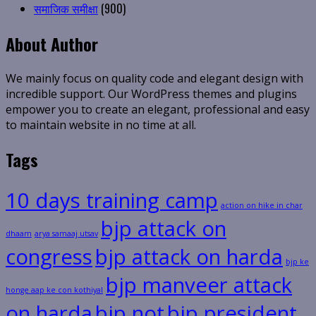
समाजिक समीक्षा
(900)
About Author
We mainly focus on quality code and elegant design with
incredible support. Our WordPress themes and plugins
empower you to create an elegant, professional and easy
to maintain website in no time at all.
Tags
10 days training camp
action on hike in char
bjp attack on
dhaam
arya samaaj utsav
congress
bjp attack on harda
bjp ke
bjp manveer attack
honge aap ke con kothiyal
on harda
bjp not
bjp president