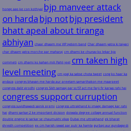
bjp manveer attack
honge aap ke con kothiyal
on harda
bjp not
bjp president
bhatt apeal about tiranga
abhiyan
chaar dhaam me VIP system band
Char dhaam yatra ki taiyari
char dhaam yatra morche par maharaj
cm dhami ke chunav ko lekar bjp
cm taken high
commeti
cm dhami ko kahan mili Pahli jeet
level meeting
cm yogi ka sabse chota tweet
cong ko haar ka
andaza
congres bhavan me harda aur preetam samarthakon me maarpeet
congress dalit virodhi
congres Sikh samaaj par sc/ST act me farji fir karwa rahi hai
congress support curruption
congress suvidhawadi sainik premi
congress uttrakhand ki image damage kar rahi
hai
dhami sarkar-2 ke important dicision
doiwala degree collage annual function
double engine ki sarkar se chaumukhi vikas
Dubai me uttrakhand
ek bharat
shresth competition
ex cm harish rawat par putr ka hamla
gurbaji aur gundagardi