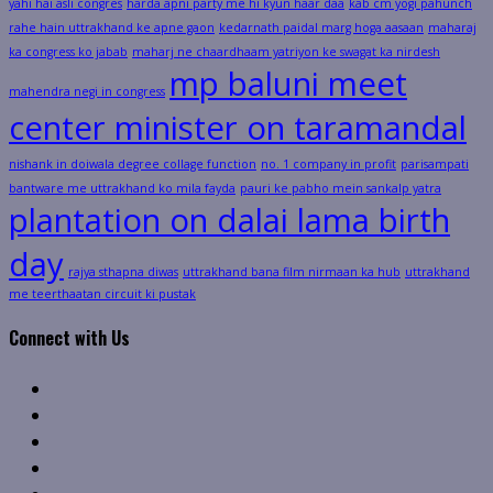
yahi hai asli congres
harda apni party me hi kyun haar daa
kab cm yogi pahunch
rahe hain uttrakhand ke apne gaon
kedarnath paidal marg hoga aasaan
maharaj
ka congress ko jabab
maharj ne chaardhaam yatriyon ke swagat ka nirdesh
mp baluni meet
mahendra negi in congress
center minister on taramandal
nishank in doiwala degree collage function
no. 1 company in profit
parisampati
bantware me uttrakhand ko mila fayda
pauri ke pabho mein sankalp yatra
plantation on dalai lama birth
day
rajya sthapna diwas
uttrakhand bana film nirmaan ka hub
uttrakhand
me teerthaatan circuit ki pustak
Connect with Us
Facebook
Twitter
Linkedin
VK
Youtube