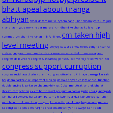
bhatt apeal about tiranga
abhiyan
chaar dhaam me VIP system band
Char dhaam yatra ki taiyari
char dhaam yatra morche par maharaj
cm dhami ke chunav ko lekar bjp
cm taken high
commeti
cm dhami ko kahan mili Pahli jeet
level meeting
cm yogi ka sabse chota tweet
cong ko haar ka
andaza
congres bhavan me harda aur preetam samarthakon me maarpeet
congress dalit virodhi
congres Sikh samaaj par sc/ST act me farji fir karwa rahi hai
congress support curruption
congress suvidhawadi sainik premi
congress uttrakhand ki image damage kar rahi
hai
dhami sarkar-2 ke important dicision
doiwala degree collage annual function
double engine ki sarkar se chaumukhi vikas
Dubai me uttrakhand
ek bharat
shresth competition
ex cm harish rawat par putr ka hamla
gurbaji aur gundagardi
yahi hai asli congres
harda apni party me hi kyun haar daa
kab cm yogi pahunch
rahe hain uttrakhand ke apne gaon
kedarnath paidal marg hoga aasaan
maharaj
ka congress ko jabab
maharj ne chaardhaam yatriyon ke swagat ka nirdesh