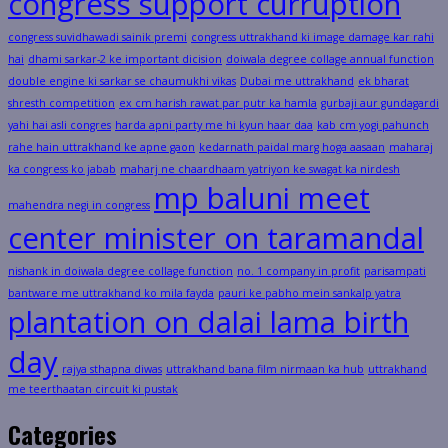
congress support curruption
congress suvidhawadi sainik premi
congress uttrakhand ki image damage kar rahi
hai
dhami sarkar-2 ke important dicision
doiwala degree collage annual function
double engine ki sarkar se chaumukhi vikas
Dubai me uttrakhand
ek bharat
shresth competition
ex cm harish rawat par putr ka hamla
gurbaji aur gundagardi
yahi hai asli congres
harda apni party me hi kyun haar daa
kab cm yogi pahunch
rahe hain uttrakhand ke apne gaon
kedarnath paidal marg hoga aasaan
maharaj
ka congress ko jabab
maharj ne chaardhaam yatriyon ke swagat ka nirdesh
mp baluni meet
mahendra negi in congress
center minister on taramandal
nishank in doiwala degree collage function
no. 1 company in profit
parisampati
bantware me uttrakhand ko mila fayda
pauri ke pabho mein sankalp yatra
plantation on dalai lama birth
day
rajya sthapna diwas
uttrakhand bana film nirmaan ka hub
uttrakhand
me teerthaatan circuit ki pustak
Categories