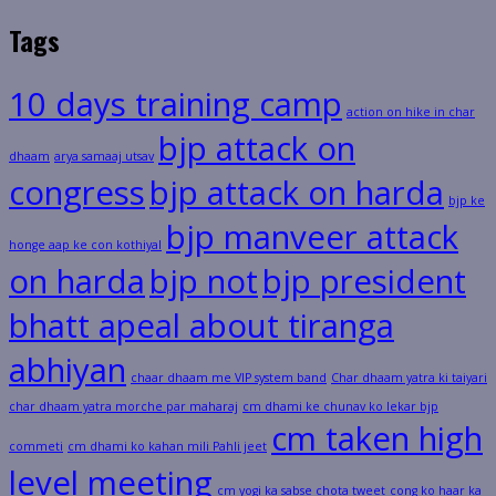
Tags
10 days training camp
action on hike in char
bjp attack on
dhaam
arya samaaj utsav
congress
bjp attack on harda
bjp ke
bjp manveer attack
honge aap ke con kothiyal
on harda
bjp not
bjp president
bhatt apeal about tiranga
abhiyan
chaar dhaam me VIP system band
Char dhaam yatra ki taiyari
char dhaam yatra morche par maharaj
cm dhami ke chunav ko lekar bjp
cm taken high
commeti
cm dhami ko kahan mili Pahli jeet
level meeting
cm yogi ka sabse chota tweet
cong ko haar ka