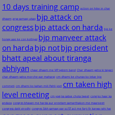
10 days training camp
action on hike in char
bjp attack on
dhaam
arya samaaj utsav
congress
bjp attack on harda
bjp ke
bjp manveer attack
honge aap ke con kothiyal
on harda
bjp not
bjp president
bhatt apeal about tiranga
abhiyan
chaar dhaam me VIP system band
Char dhaam yatra ki taiyari
char dhaam yatra morche par maharaj
cm dhami ke chunav ko lekar bjp
cm taken high
commeti
cm dhami ko kahan mili Pahli jeet
level meeting
cm yogi ka sabse chota tweet
cong ko haar ka
andaza
congres bhavan me harda aur preetam samarthakon me maarpeet
congress dalit virodhi
congres Sikh samaaj par sc/ST act me farji fir karwa rahi hai