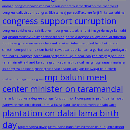
andaza
congres bhavan me harda aur preetam samarthakon me maarpeet
congress dalit virodhi
congres Sikh samaaj par sc/ST act me farji fir karwa rahi hai
congress support curruption
congress suvidhawadi sainik premi
congress uttrakhand ki image damage kar rahi
hai
dhami sarkar-2 ke important dicision
doiwala degree collage annual function
double engine ki sarkar se chaumukhi vikas
Dubai me uttrakhand
ek bharat
shresth competition
ex cm harish rawat par putr ka hamla
gurbaji aur gundagardi
yahi hai asli congres
harda apni party me hi kyun haar daa
kab cm yogi pahunch
rahe hain uttrakhand ke apne gaon
kedarnath paidal marg hoga aasaan
maharaj
ka congress ko jabab
maharj ne chaardhaam yatriyon ke swagat ka nirdesh
mp baluni meet
mahendra negi in congress
center minister on taramandal
nishank in doiwala degree collage function
no. 1 company in profit
parisampati
bantware me uttrakhand ko mila fayda
pauri ke pabho mein sankalp yatra
plantation on dalai lama birth
day
rajya sthapna diwas
uttrakhand bana film nirmaan ka hub
uttrakhand