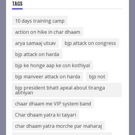
TAGS
10 days training camp
action on hike in char dhaam
arya samaaj utsav
bjp attack on congress
bjp attack on harda
bjp ke honge aap ke con kothiyal
bjp manveer attack on harda
bjp not
bjp president bhatt apeal about tiranga
abhiyan
chaar dhaam me VIP system band
Char dhaam yatra ki taiyari
char dhaam yatra morche par maharaj