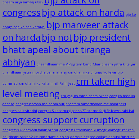
bjp attack on
dhaam
arya samaaj utsav
congress
bjp attack on harda
bjp ke
bjp manveer attack
honge aap ke con kothiyal
on harda
bjp not
bjp president
bhatt apeal about tiranga
abhiyan
chaar dhaam me VIP system band
Char dhaam yatra ki taiyari
char dhaam yatra morche par maharaj
cm dhami ke chunav ko lekar bjp
cm taken high
commeti
cm dhami ko kahan mili Pahli jeet
level meeting
cm yogi ka sabse chota tweet
cong ko haar ka
andaza
congres bhavan me harda aur preetam samarthakon me maarpeet
congress dalit virodhi
congres Sikh samaaj par sc/ST act me farji fir karwa rahi hai
congress support curruption
congress suvidhawadi sainik premi
congress uttrakhand ki image damage kar rahi
hai
dhami sarkar-2 ke important dicision
doiwala degree collage annual function