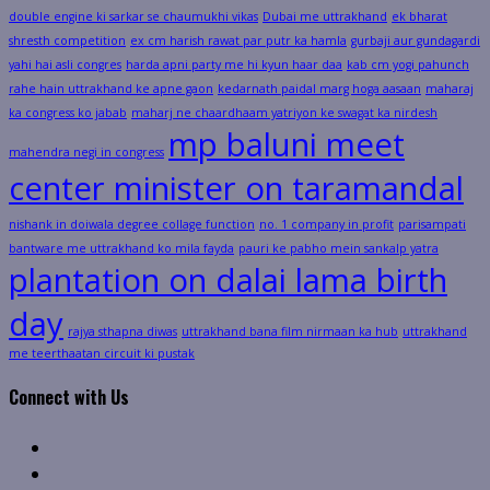
double engine ki sarkar se chaumukhi vikas
Dubai me uttrakhand
ek bharat
shresth competition
ex cm harish rawat par putr ka hamla
gurbaji aur gundagardi
yahi hai asli congres
harda apni party me hi kyun haar daa
kab cm yogi pahunch
rahe hain uttrakhand ke apne gaon
kedarnath paidal marg hoga aasaan
maharaj
ka congress ko jabab
maharj ne chaardhaam yatriyon ke swagat ka nirdesh
mp baluni meet
mahendra negi in congress
center minister on taramandal
nishank in doiwala degree collage function
no. 1 company in profit
parisampati
bantware me uttrakhand ko mila fayda
pauri ke pabho mein sankalp yatra
plantation on dalai lama birth
day
rajya sthapna diwas
uttrakhand bana film nirmaan ka hub
uttrakhand
me teerthaatan circuit ki pustak
Connect with Us
Facebook
Twitter