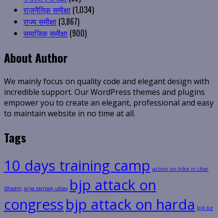
राजनैतिक समीक्षा
(1,034)
राज्य समीक्षा
(3,867)
समाजिक समीक्षा
(900)
About Author
We mainly focus on quality code and elegant design with
incredible support. Our WordPress themes and plugins
empower you to create an elegant, professional and easy
to maintain website in no time at all.
Tags
10 days training camp
action on hike in char
bjp attack on
dhaam
arya samaaj utsav
congress
bjp attack on harda
bjp ke