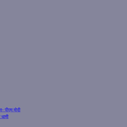
िल- पीएम मोदी
 धामी