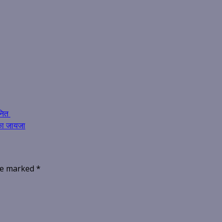
ानित
 का जायजा
are marked
*