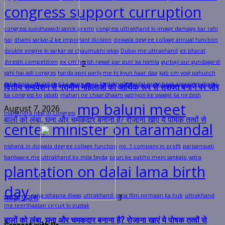
congress support curruption
congress suvidhawadi sainik premi
congress uttrakhand ki image damage kar rahi
hai
dhami sarkar-2 ke important dicision
doiwala degree collage annual function
भरपूर फूड्स
3
double engine ki sarkar se chaumukhi vikas
Dubai me uttrakhand
ek bharat
shresth competition
ex cm harish rawat par putr ka hamla
gurbaji aur gundagardi
बालों को लंबा, घना और चमकदार बनाना है? रोजाना खाएं ये पोषक तत्वों से
yahi hai asli congres
harda apni party me hi kyun haar daa
kab cm yogi pahunch
rahe hain uttrakhand ke apne gaon
kedarnath paidal marg hoga aasaan
maharaj
भरपूर फूड्स
ka congress ko jabab
maharj ne chaardhaam yatriyon ke swagat ka nirdesh
mp baluni meet
August 7, 2026
mahendra negi in congress
center minister on taramandal
nishank in doiwala degree collage function
no. 1 company in profit
parisampati
bantware me uttrakhand ko mila fayda
pauri ke pabho mein sankalp yatra
plantation on dalai lama birth
महिला टी20 एशिया कप 2026 का शेड्यूल जारी
day
rajya sthapna diwas
uttrakhand bana film nirmaan ka hub
uttrakhand
4
me teerthaatan circuit ki pustak
महिला टी20 एशिया कप 2026 का शेड्यूल जारी