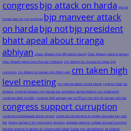
congress
bjp attack on harda
bjp ke
bjp manveer attack
honge aap ke con kothiyal
on harda
bjp not
bjp president
bhatt apeal about tiranga
abhiyan
chaar dhaam me VIP system band
Char dhaam yatra ki taiyari
char dhaam yatra morche par maharaj
cm dhami ke chunav ko lekar bjp
cm taken high
commeti
cm dhami ko kahan mili Pahli jeet
level meeting
cm yogi ka sabse chota tweet
cong ko haar ka
andaza
congres bhavan me harda aur preetam samarthakon me maarpeet
congress dalit virodhi
congres Sikh samaaj par sc/ST act me farji fir karwa rahi hai
congress support curruption
congress suvidhawadi sainik premi
congress uttrakhand ki image damage kar rahi
hai
dhami sarkar-2 ke important dicision
doiwala degree collage annual function
double engine ki sarkar se chaumukhi vikas
Dubai me uttrakhand
ek bharat