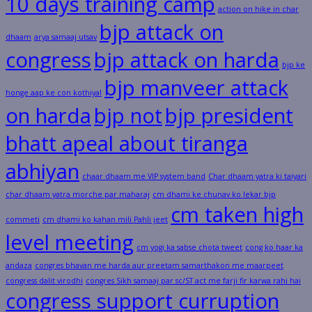
10 days training camp
action on hike in char
bjp attack on
dhaam
arya samaaj utsav
congress
bjp attack on harda
bjp ke
bjp manveer attack
honge aap ke con kothiyal
on harda
bjp not
bjp president
bhatt apeal about tiranga
abhiyan
chaar dhaam me VIP system band
Char dhaam yatra ki taiyari
char dhaam yatra morche par maharaj
cm dhami ke chunav ko lekar bjp
cm taken high
commeti
cm dhami ko kahan mili Pahli jeet
level meeting
cm yogi ka sabse chota tweet
cong ko haar ka
andaza
congres bhavan me harda aur preetam samarthakon me maarpeet
congress dalit virodhi
congres Sikh samaaj par sc/ST act me farji fir karwa rahi hai
congress support curruption