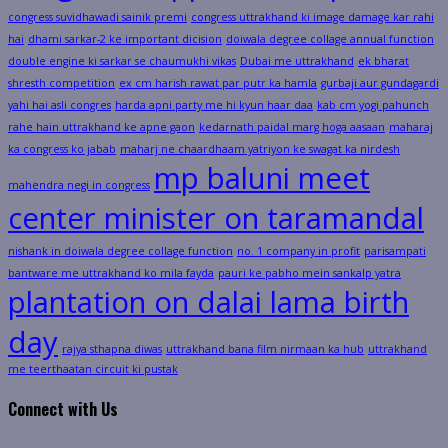
congress suvidhawadi sainik premi
congress uttrakhand ki image damage kar rahi
hai
dhami sarkar-2 ke important dicision
doiwala degree collage annual function
double engine ki sarkar se chaumukhi vikas
Dubai me uttrakhand
ek bharat
shresth competition
ex cm harish rawat par putr ka hamla
gurbaji aur gundagardi
yahi hai asli congres
harda apni party me hi kyun haar daa
kab cm yogi pahunch
rahe hain uttrakhand ke apne gaon
kedarnath paidal marg hoga aasaan
maharaj
ka congress ko jabab
maharj ne chaardhaam yatriyon ke swagat ka nirdesh
mp baluni meet
mahendra negi in congress
center minister on taramandal
nishank in doiwala degree collage function
no. 1 company in profit
parisampati
bantware me uttrakhand ko mila fayda
pauri ke pabho mein sankalp yatra
plantation on dalai lama birth
day
rajya sthapna diwas
uttrakhand bana film nirmaan ka hub
uttrakhand
me teerthaatan circuit ki pustak
Connect with Us