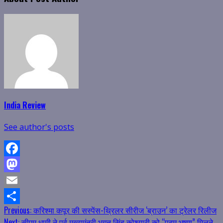
India Review
See author's posts
Facebook
Mastodon
Email
Continue
Previous:
करिश्मा कपूर की सस्पेंस-थ्रिलर सीरीज ‘ब्राउन’ का ट्रेलर रिलीज
Share
Next:
सीएम धामी ने पूर्व मुख्यमंत्री भगत सिंह कोश्यारी को “पद्म भूषण” मिलने