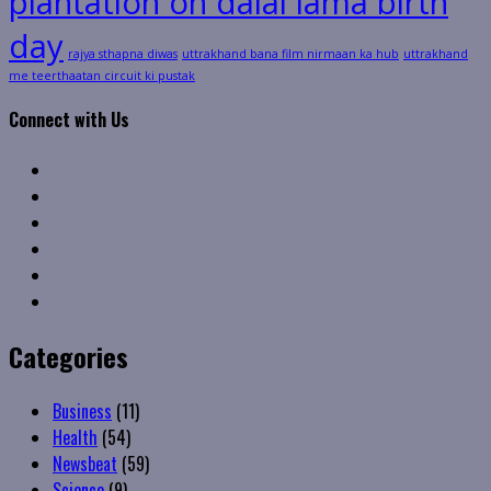
plantation on dalai lama birth
day
rajya sthapna diwas
uttrakhand bana film nirmaan ka hub
uttrakhand
me teerthaatan circuit ki pustak
Connect with Us
Facebook
Twitter
Linkedin
VK
Youtube
Instagram
Categories
Business
(11)
Health
(54)
Newsbeat
(59)
Science
(9)