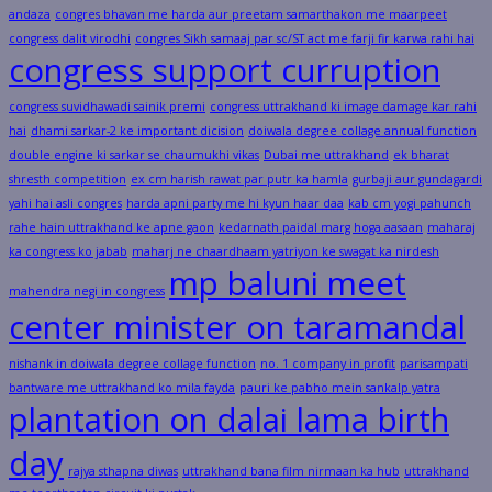
andaza
congres bhavan me harda aur preetam samarthakon me maarpeet
congress dalit virodhi
congres Sikh samaaj par sc/ST act me farji fir karwa rahi hai
congress support curruption
congress suvidhawadi sainik premi
congress uttrakhand ki image damage kar rahi
hai
dhami sarkar-2 ke important dicision
doiwala degree collage annual function
double engine ki sarkar se chaumukhi vikas
Dubai me uttrakhand
ek bharat
shresth competition
ex cm harish rawat par putr ka hamla
gurbaji aur gundagardi
yahi hai asli congres
harda apni party me hi kyun haar daa
kab cm yogi pahunch
rahe hain uttrakhand ke apne gaon
kedarnath paidal marg hoga aasaan
maharaj
ka congress ko jabab
maharj ne chaardhaam yatriyon ke swagat ka nirdesh
mp baluni meet
mahendra negi in congress
center minister on taramandal
nishank in doiwala degree collage function
no. 1 company in profit
parisampati
bantware me uttrakhand ko mila fayda
pauri ke pabho mein sankalp yatra
plantation on dalai lama birth
day
rajya sthapna diwas
uttrakhand bana film nirmaan ka hub
uttrakhand