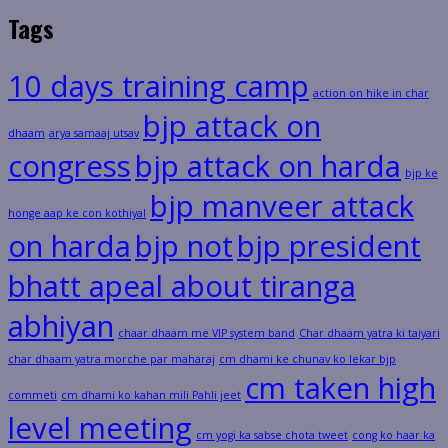
Tags
10 days training camp
action on hike in char
bjp attack on
dhaam
arya samaaj utsav
congress
bjp attack on harda
bjp ke
bjp manveer attack
honge aap ke con kothiyal
on harda
bjp not
bjp president
bhatt apeal about tiranga
abhiyan
chaar dhaam me VIP system band
Char dhaam yatra ki taiyari
char dhaam yatra morche par maharaj
cm dhami ke chunav ko lekar bjp
cm taken high
commeti
cm dhami ko kahan mili Pahli jeet
level meeting
cm yogi ka sabse chota tweet
cong ko haar ka