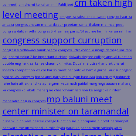
cm taken high
commeti
cm dhami ko kahan mili Pahli jeet
level meeting
cm yogi ka sabse chota tweet
cong ko haar ka
andaza
congres bhavan me harda aur preetam samarthakon me maarpeet
congress dalit virodhi
congres Sikh samaaj par sc/ST act me farji fir karwa rahi hai
congress support curruption
congress suvidhawadi sainik premi
congress uttrakhand ki image damage kar rahi
hai
dhami sarkar-2 ke important dicision
doiwala degree collage annual function
double engine ki sarkar se chaumukhi vikas
Dubai me uttrakhand
ek bharat
shresth competition
ex cm harish rawat par putr ka hamla
gurbaji aur gundagardi
yahi hai asli congres
harda apni party me hi kyun haar daa
kab cm yogi pahunch
rahe hain uttrakhand ke apne gaon
kedarnath paidal marg hoga aasaan
maharaj
ka congress ko jabab
maharj ne chaardhaam yatriyon ke swagat ka nirdesh
mp baluni meet
mahendra negi in congress
center minister on taramandal
nishank in doiwala degree collage function
no. 1 company in profit
parisampati
bantware me uttrakhand ko mila fayda
pauri ke pabho mein sankalp yatra