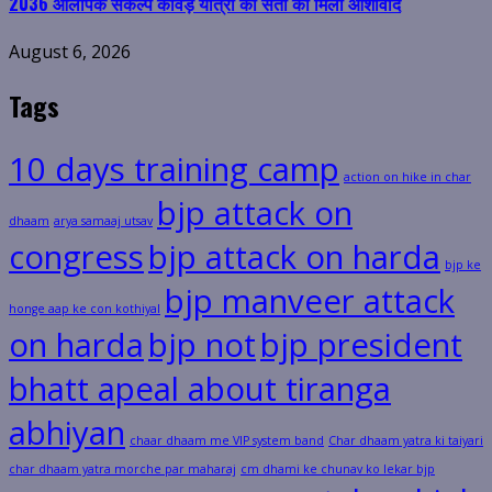
2036 ओलंपिक संकल्प कांवड़ यात्रा को संतों का मिला आशीर्वाद
August 6, 2026
Tags
10 days training camp
action on hike in char
bjp attack on
dhaam
arya samaaj utsav
congress
bjp attack on harda
bjp ke
bjp manveer attack
honge aap ke con kothiyal
on harda
bjp not
bjp president
bhatt apeal about tiranga
abhiyan
chaar dhaam me VIP system band
Char dhaam yatra ki taiyari
char dhaam yatra morche par maharaj
cm dhami ke chunav ko lekar bjp