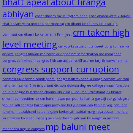
bhatt apeal about tiranga
abhiyan
chaar dhaam me VIP system band
Char dhaam yatra ki taiyari
char dhaam yatra morche par maharaj
cm dhami ke chunav ko lekar bjp
cm taken high
commeti
cm dhami ko kahan mili Pahli jeet
level meeting
cm yogi ka sabse chota tweet
cong ko haar ka
andaza
congres bhavan me harda aur preetam samarthakon me maarpeet
congress dalit virodhi
congres Sikh samaaj par sc/ST act me farji fir karwa rahi hai
congress support curruption
congress suvidhawadi sainik premi
congress uttrakhand ki image damage kar rahi
hai
dhami sarkar-2 ke important dicision
doiwala degree collage annual function
double engine ki sarkar se chaumukhi vikas
Dubai me uttrakhand
ek bharat
shresth competition
ex cm harish rawat par putr ka hamla
gurbaji aur gundagardi
yahi hai asli congres
harda apni party me hi kyun haar daa
kab cm yogi pahunch
rahe hain uttrakhand ke apne gaon
kedarnath paidal marg hoga aasaan
maharaj
ka congress ko jabab
maharj ne chaardhaam yatriyon ke swagat ka nirdesh
mp baluni meet
mahendra negi in congress