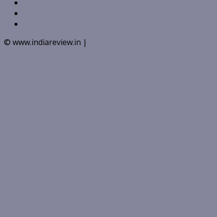
VK
Youtube
Instagram
© www.indiareview.in
|