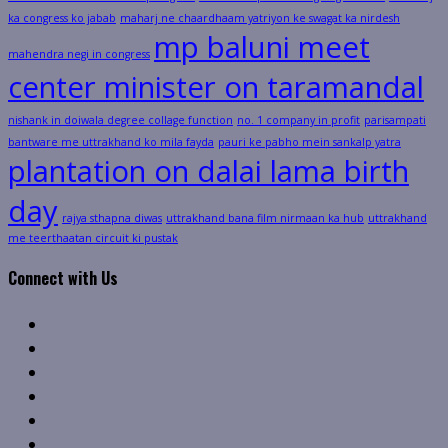
ka congress ko jabab
maharj ne chaardhaam yatriyon ke swagat ka nirdesh
mp baluni meet
mahendra negi in congress
center minister on taramandal
nishank in doiwala degree collage function
no. 1 company in profit
parisampati
bantware me uttrakhand ko mila fayda
pauri ke pabho mein sankalp yatra
plantation on dalai lama birth
day
rajya sthapna diwas
uttrakhand bana film nirmaan ka hub
uttrakhand
me teerthaatan circuit ki pustak
Connect with Us
Facebook
Twitter
Linkedin
VK
Youtube
Instagram