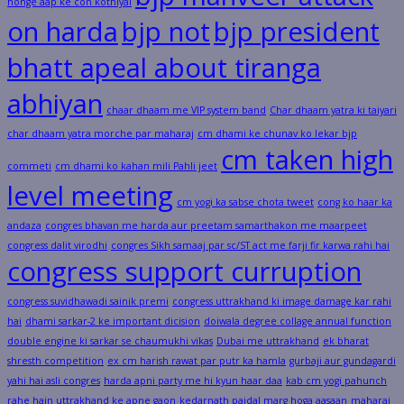
honge aap ke con kothiyal
on harda
bjp not
bjp president
bhatt apeal about tiranga
abhiyan
chaar dhaam me VIP system band
Char dhaam yatra ki taiyari
char dhaam yatra morche par maharaj
cm dhami ke chunav ko lekar bjp
cm taken high
commeti
cm dhami ko kahan mili Pahli jeet
level meeting
cm yogi ka sabse chota tweet
cong ko haar ka
andaza
congres bhavan me harda aur preetam samarthakon me maarpeet
congress dalit virodhi
congres Sikh samaaj par sc/ST act me farji fir karwa rahi hai
congress support curruption
congress suvidhawadi sainik premi
congress uttrakhand ki image damage kar rahi
hai
dhami sarkar-2 ke important dicision
doiwala degree collage annual function
double engine ki sarkar se chaumukhi vikas
Dubai me uttrakhand
ek bharat
shresth competition
ex cm harish rawat par putr ka hamla
gurbaji aur gundagardi
yahi hai asli congres
harda apni party me hi kyun haar daa
kab cm yogi pahunch
rahe hain uttrakhand ke apne gaon
kedarnath paidal marg hoga aasaan
maharaj