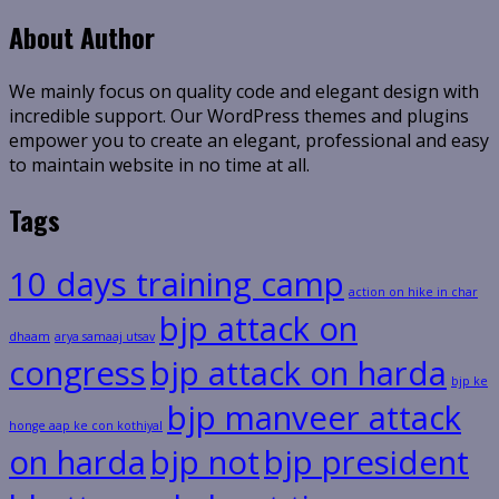
About Author
We mainly focus on quality code and elegant design with
incredible support. Our WordPress themes and plugins
empower you to create an elegant, professional and easy
to maintain website in no time at all.
Tags
10 days training camp
action on hike in char
bjp attack on
dhaam
arya samaaj utsav
congress
bjp attack on harda
bjp ke
bjp manveer attack
honge aap ke con kothiyal
on harda
bjp not
bjp president