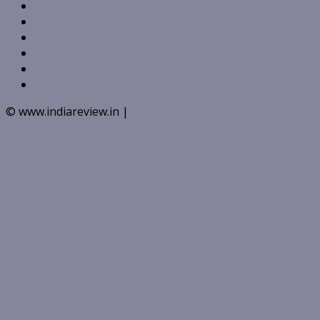
Facebook
Twitter
Linkedin
VK
Youtube
Instagram
© www.indiareview.in
|