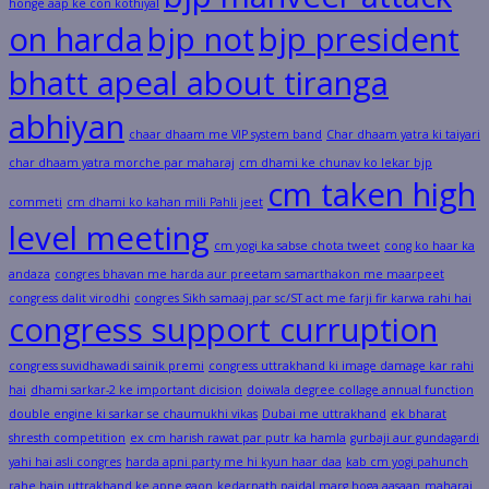
honge aap ke con kothiyal
on harda
bjp not
bjp president
bhatt apeal about tiranga
abhiyan
chaar dhaam me VIP system band
Char dhaam yatra ki taiyari
char dhaam yatra morche par maharaj
cm dhami ke chunav ko lekar bjp
cm taken high
commeti
cm dhami ko kahan mili Pahli jeet
level meeting
cm yogi ka sabse chota tweet
cong ko haar ka
andaza
congres bhavan me harda aur preetam samarthakon me maarpeet
congress dalit virodhi
congres Sikh samaaj par sc/ST act me farji fir karwa rahi hai
congress support curruption
congress suvidhawadi sainik premi
congress uttrakhand ki image damage kar rahi
hai
dhami sarkar-2 ke important dicision
doiwala degree collage annual function
double engine ki sarkar se chaumukhi vikas
Dubai me uttrakhand
ek bharat
shresth competition
ex cm harish rawat par putr ka hamla
gurbaji aur gundagardi
yahi hai asli congres
harda apni party me hi kyun haar daa
kab cm yogi pahunch
rahe hain uttrakhand ke apne gaon
kedarnath paidal marg hoga aasaan
maharaj