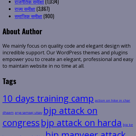
राजनैतिक समीक्षा
(1,034)
राज्य समीक्षा
(3,867)
समाजिक समीक्षा
(900)
About Author
We mainly focus on quality code and elegant design with
incredible support. Our WordPress themes and plugins
empower you to create an elegant, professional and easy
to maintain website in no time at all.
Tags
10 days training camp
action on hike in char
bjp attack on
dhaam
arya samaaj utsav
congress
bjp attack on harda
bjp ke
bjp manveer attack