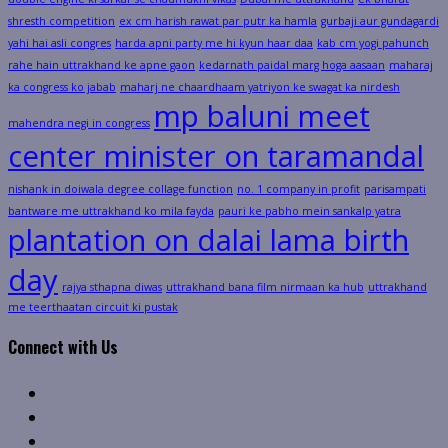
shresth competition
ex cm harish rawat par putr ka hamla
gurbaji aur gundagardi
yahi hai asli congres
harda apni party me hi kyun haar daa
kab cm yogi pahunch
rahe hain uttrakhand ke apne gaon
kedarnath paidal marg hoga aasaan
maharaj
ka congress ko jabab
maharj ne chaardhaam yatriyon ke swagat ka nirdesh
mp baluni meet
mahendra negi in congress
center minister on taramandal
nishank in doiwala degree collage function
no. 1 company in profit
parisampati
bantware me uttrakhand ko mila fayda
pauri ke pabho mein sankalp yatra
plantation on dalai lama birth
day
rajya sthapna diwas
uttrakhand bana film nirmaan ka hub
uttrakhand
me teerthaatan circuit ki pustak
Connect with Us
Facebook
Twitter
Linkedin