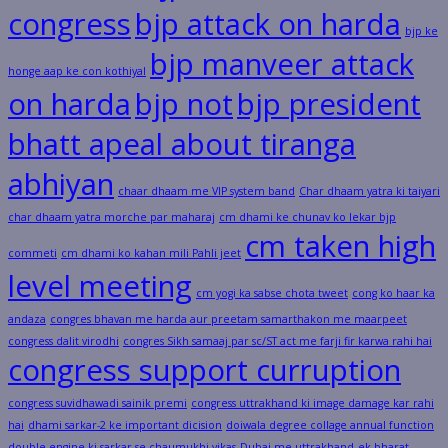
congress
bjp attack on harda
bjp ke
bjp manveer attack
honge aap ke con kothiyal
on harda
bjp not
bjp president
bhatt apeal about tiranga
abhiyan
chaar dhaam me VIP system band
Char dhaam yatra ki taiyari
char dhaam yatra morche par maharaj
cm dhami ke chunav ko lekar bjp
cm taken high
commeti
cm dhami ko kahan mili Pahli jeet
level meeting
cm yogi ka sabse chota tweet
cong ko haar ka
andaza
congres bhavan me harda aur preetam samarthakon me maarpeet
congress dalit virodhi
congres Sikh samaaj par sc/ST act me farji fir karwa rahi hai
congress support curruption
congress suvidhawadi sainik premi
congress uttrakhand ki image damage kar rahi
hai
dhami sarkar-2 ke important dicision
doiwala degree collage annual function
double engine ki sarkar se chaumukhi vikas
Dubai me uttrakhand
ek bharat