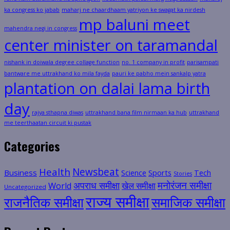
ka congress ko jabab
maharj ne chaardhaam yatriyon ke swagat ka nirdesh
mp baluni meet
mahendra negi in congress
center minister on taramandal
nishank in doiwala degree collage function
no. 1 company in profit
parisampati
bantware me uttrakhand ko mila fayda
pauri ke pabho mein sankalp yatra
plantation on dalai lama birth
day
rajya sthapna diwas
uttrakhand bana film nirmaan ka hub
uttrakhand
me teerthaatan circuit ki pustak
Categories
Health
Newsbeat
Business
Science
Sports
Tech
Stories
मनोरंजन समीक्षा
अपराध समीक्षा
खेल समीक्षा
World
Uncategorized
राज्य समीक्षा
राजनैतिक समीक्षा
समाजिक समीक्षा