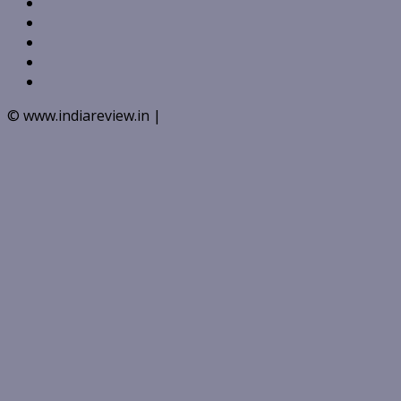
Twitter
Linkedin
VK
Youtube
Instagram
© www.indiareview.in
|