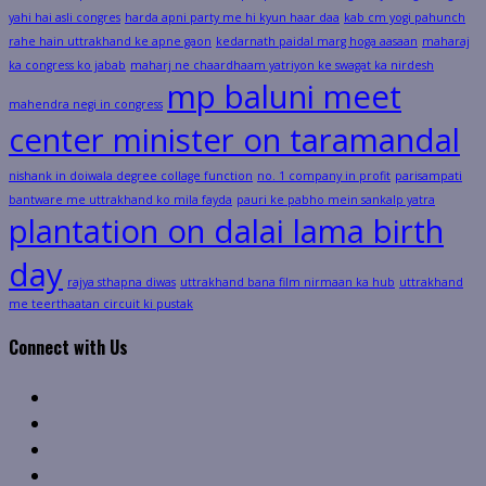
yahi hai asli congres
harda apni party me hi kyun haar daa
kab cm yogi pahunch
rahe hain uttrakhand ke apne gaon
kedarnath paidal marg hoga aasaan
maharaj
ka congress ko jabab
maharj ne chaardhaam yatriyon ke swagat ka nirdesh
mp baluni meet
mahendra negi in congress
center minister on taramandal
nishank in doiwala degree collage function
no. 1 company in profit
parisampati
bantware me uttrakhand ko mila fayda
pauri ke pabho mein sankalp yatra
plantation on dalai lama birth
day
rajya sthapna diwas
uttrakhand bana film nirmaan ka hub
uttrakhand
me teerthaatan circuit ki pustak
Connect with Us
Facebook
Twitter
Linkedin
VK