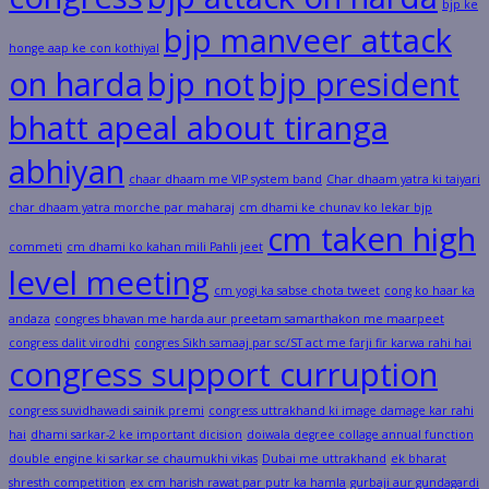
bjp ke
bjp manveer attack
honge aap ke con kothiyal
on harda
bjp not
bjp president
bhatt apeal about tiranga
abhiyan
chaar dhaam me VIP system band
Char dhaam yatra ki taiyari
char dhaam yatra morche par maharaj
cm dhami ke chunav ko lekar bjp
cm taken high
commeti
cm dhami ko kahan mili Pahli jeet
level meeting
cm yogi ka sabse chota tweet
cong ko haar ka
andaza
congres bhavan me harda aur preetam samarthakon me maarpeet
congress dalit virodhi
congres Sikh samaaj par sc/ST act me farji fir karwa rahi hai
congress support curruption
congress suvidhawadi sainik premi
congress uttrakhand ki image damage kar rahi
hai
dhami sarkar-2 ke important dicision
doiwala degree collage annual function
double engine ki sarkar se chaumukhi vikas
Dubai me uttrakhand
ek bharat
shresth competition
ex cm harish rawat par putr ka hamla
gurbaji aur gundagardi