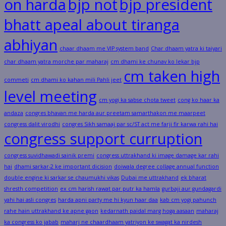
on harda
bjp not
bjp president
bhatt apeal about tiranga
abhiyan
chaar dhaam me VIP system band
Char dhaam yatra ki taiyari
char dhaam yatra morche par maharaj
cm dhami ke chunav ko lekar bjp
cm taken high
commeti
cm dhami ko kahan mili Pahli jeet
level meeting
cm yogi ka sabse chota tweet
cong ko haar ka
andaza
congres bhavan me harda aur preetam samarthakon me maarpeet
congress dalit virodhi
congres Sikh samaaj par sc/ST act me farji fir karwa rahi hai
congress support curruption
congress suvidhawadi sainik premi
congress uttrakhand ki image damage kar rahi
hai
dhami sarkar-2 ke important dicision
doiwala degree collage annual function
double engine ki sarkar se chaumukhi vikas
Dubai me uttrakhand
ek bharat
shresth competition
ex cm harish rawat par putr ka hamla
gurbaji aur gundagardi
yahi hai asli congres
harda apni party me hi kyun haar daa
kab cm yogi pahunch
rahe hain uttrakhand ke apne gaon
kedarnath paidal marg hoga aasaan
maharaj
ka congress ko jabab
maharj ne chaardhaam yatriyon ke swagat ka nirdesh