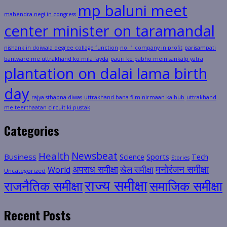
mp baluni meet
mahendra negi in congress
center minister on taramandal
nishank in doiwala degree collage function
no. 1 company in profit
parisampati
bantware me uttrakhand ko mila fayda
pauri ke pabho mein sankalp yatra
plantation on dalai lama birth
day
rajya sthapna diwas
uttrakhand bana film nirmaan ka hub
uttrakhand
me teerthaatan circuit ki pustak
Categories
Health
Newsbeat
Business
Science
Sports
Tech
Stories
मनोरंजन समीक्षा
अपराध समीक्षा
खेल समीक्षा
World
Uncategorized
राज्य समीक्षा
राजनैतिक समीक्षा
समाजिक समीक्षा
Recent Posts