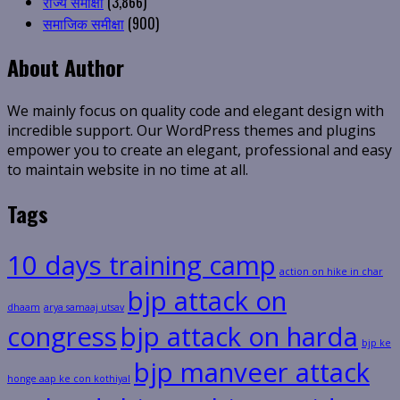
राज्य समीक्षा
(3,866)
समाजिक समीक्षा
(900)
About Author
We mainly focus on quality code and elegant design with
incredible support. Our WordPress themes and plugins
empower you to create an elegant, professional and easy
to maintain website in no time at all.
Tags
10 days training camp
action on hike in char
bjp attack on
dhaam
arya samaaj utsav
congress
bjp attack on harda
bjp ke
bjp manveer attack
honge aap ke con kothiyal